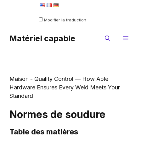
Aller
Defini comme langue par défaut
au
Modifier la traduction
contenu
Matériel capable
Me
Maison
-
Quality Control — How Able
Hardware Ensures Every Weld Meets Your
Standard
Normes de soudure
Table des matières