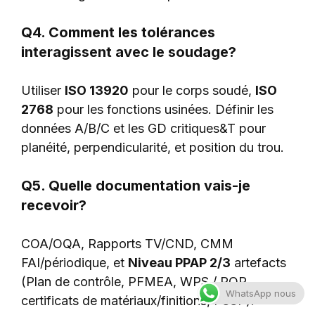
Q4. Comment les tolérances
interagissent avec le soudage?
Utiliser
ISO 13920
pour le corps soudé,
ISO
2768
pour les fonctions usinées. Définir les
données A/B/C et les GD critiques&T pour
planéité, perpendicularité, et position du trou.
Q5. Quelle documentation vais-je
recevoir?
COA/OQA, Rapports TV/CND, CMM
FAI/périodique, et
Niveau PPAP 2/3
artefacts
(Plan de contrôle, PFMEA, WPS / PQR,
WhatsApp nous
certificats de matériaux/finitions, PSSP).