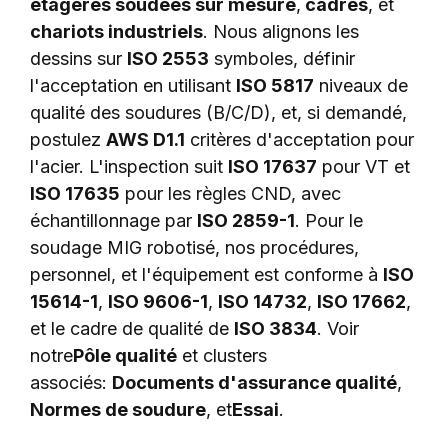
étagères soudées sur mesure
,
cadres
, et
chariots industriels
. Nous alignons les
dessins sur
ISO 2553
symboles, définir
l'acceptation en utilisant
ISO 5817
niveaux de
qualité des soudures (B/C/D), et, si demandé,
postulez
AWS D1.1
critères d'acceptation pour
l'acier. L'inspection suit
ISO 17637
pour VT et
ISO 17635
pour les règles CND, avec
échantillonnage par
ISO 2859-1
. Pour le
soudage MIG robotisé, nos procédures,
personnel, et l'équipement est conforme à
ISO
15614-1
,
ISO 9606-1
,
ISO 14732
,
ISO 17662
,
et le cadre de qualité de
ISO 3834
. Voir
notre
Pôle qualité
et clusters
associés:
Documents d'assurance qualité
,
Normes de soudure
, et
Essai
.