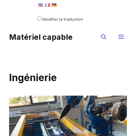
Aller
Defini comme langue par défaut
au
Modifier la traduction
contenu
Matériel capable
Me
Ingénierie