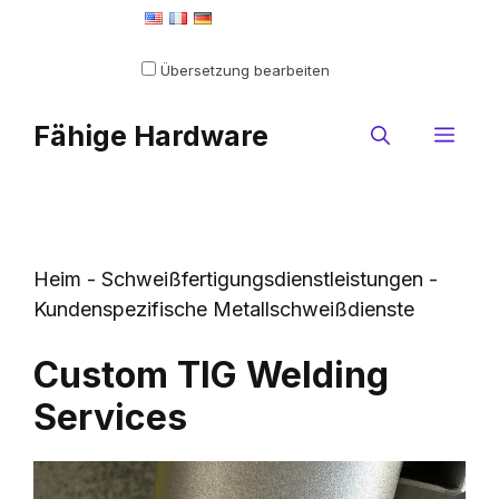
Zum
Als Standardsprache festlegen
Inhalt
Übersetzung bearbeiten
springen
Fähige Hardware
Spe
Heim
-
Schweißfertigungsdienstleistungen
-
Kundenspezifische Metallschweißdienste
Custom TIG Welding
Services